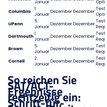
Januar
Opti
1.
Test
Columbia
Dezember
Dezember
Januar
Opti
5.
Test
UPenn
Dezember
Dezember
Januar
Requ
1.
Test
Dartmouth
Dezember
Dezember
Januar
Requ
5.
Test
Brown
Dezember
Dezember
Januar
Requ
2.
Test
Cornell
Dezember
Dezember
Januar
Requ
So reichen Sie
SAT/ACT-
Ergebnisse
rechtzeitig ein:
Schritt-für-