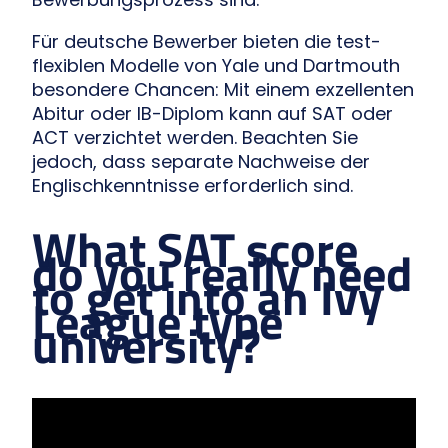
Für deutsche Bewerber bieten die test-
flexiblen Modelle von Yale und Dartmouth
besondere Chancen: Mit einem exzellenten
Abitur oder IB-Diplom kann auf SAT oder
ACT verzichtet werden. Beachten Sie
jedoch, dass separate Nachweise der
Englischkenntnisse erforderlich sind.
What SAT score
do you really need
to get into an Ivy
League type
university?