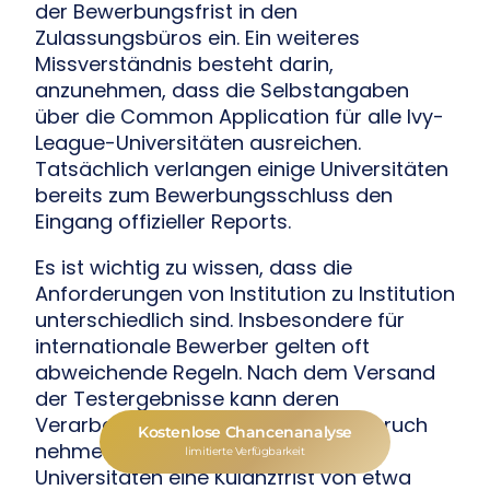
der Bewerbungsfrist in den
Zulassungsbüros ein. Ein weiteres
Missverständnis besteht darin,
anzunehmen, dass die Selbstangaben
über die Common Application für alle Ivy-
League-Universitäten ausreichen.
Tatsächlich verlangen einige Universitäten
bereits zum Bewerbungsschluss den
Eingang offizieller Reports.
Es ist wichtig zu wissen, dass die
Anforderungen von Institution zu Institution
unterschiedlich sind. Insbesondere für
internationale Bewerber gelten oft
abweichende Regeln. Nach dem Versand
der Testergebnisse kann deren
Verarbeitung mehrere Tage in Anspruch
Kostenlose Chancenanalyse
nehmen. Zwar gewähren viele
limitierte Verfügbarkeit
Universitäten eine Kulanzfrist von etwa