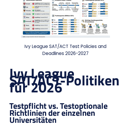
Ivy League SAT/ACT Test Policies and
Deadlines 2026-2027
Ivy League
SAT/ACT-Politiken
für 2026
Testpflicht vs. Testoptionale
Richtlinien der einzelnen
Universitäten