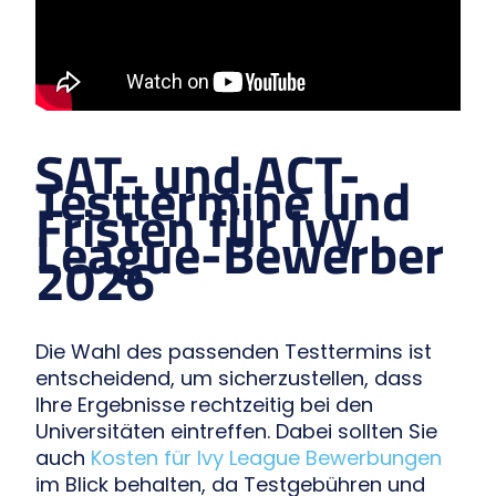
SAT- und ACT-
Testtermine und
Fristen für Ivy
League-Bewerber
2026
Die Wahl des passenden Testtermins ist
entscheidend, um sicherzustellen, dass
Ihre Ergebnisse rechtzeitig bei den
Universitäten eintreffen. Dabei sollten Sie
auch
Kosten für Ivy League Bewerbungen
im Blick behalten, da Testgebühren und