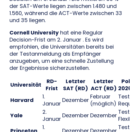
der SAT-Werte liegen zwischen 1.480 und
1.560, während die ACT-Werte zwischen 33
und 35 liegen.
Cornell University
hat eine Regular
Decision-Frist am 2. Januar . Es wird
empfohlen, die Universitäten bereits bei
der Testanmeldung als Empfänger
anzugeben, um eine schnelle Zustellung
der Ergebnisse sicherzustellen.
RD-
Letzter
Letzter
Poli
Universität
Frist
SAT (RD)
ACT (RD)
2026
1.
Februar
Test
Harvard
Dezember
Januar
(möglich)
Requ
2.
Test
Yale
Dezember
Dezember
Januar
Flexi
1.
Test
Princeton
Dezember
Dezember