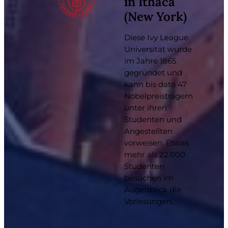
in Ithaca
(New York)
Diese Ivy League
Universität wurde
im Jahre 1865
gegründet und
kann bis dato 47
Nobelpreisträgern
unter ihren
Studenten und
Angestellten
vorweisen. Etwas
mehr als 22.000
Studenten
besuchen im
Augenblick die
Vorlesungen.