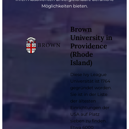
Möglichkeiten bieten.
Brown
University in
Providence
(Rhode
Island)
Diese Ivy League
Universität ist 1764
gegründet worden.
Sie ist in der Liste
der ältesten
Einrichtungen der
USA auf Platz
sieben zu finden.
Etwa 6000