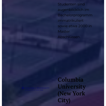
Studenten sind
augenblicklich im
Bachelorprogramm
immatrikuliert
sowie etwa 2000 in
Master
Abschlüssen.
Columbia
University
(New York
City)