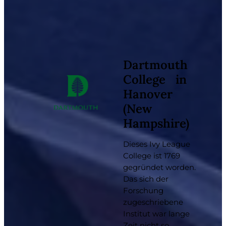
Dartmouth
College in
Hanover
(New
Hampshire)
Dieses Ivy League
College ist 1769
gegründet worden.
Das sich der
Forschung
zugeschriebene
Institut war lange
Zeit nicht so