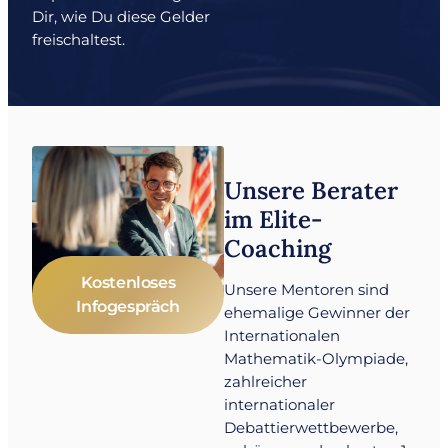
Dir, wie Du diese Gelder
freischaltest.
Unsere Berater
im Elite-
Coaching
Kostenloses
Unsere Mentoren sind
Infogespräch
ehemalige Gewinner der
Internationalen
Mathematik-Olympiade,
zahlreicher
internationaler
Debattierwettbewerbe,