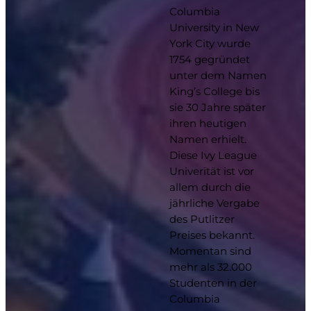
Columbia
University in New
York City wurde
1754 gegründet
unter dem Namen
King’s College bis
sie 30 Jahre später
ihren heutigen
Namen erhielt.
Diese Ivy League
Univerität ist vor
allem durch die
jährliche Vergabe
des Putlitzer
Preises bekannt.
Momentan sind
mehr als 32.000
Studenten in der
Columbia