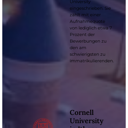
University
eingeschrieben. Sie
zählt mit einer
Aufnahmequote
von lediglich etwa 7
Prozent der
Bewerbungen zu
den am
schwierigsten zu
immatrikulierenden.
Cornell
University