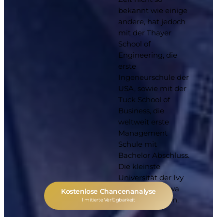
bekannt wie einige
andere, hat jedoch
mit der Thayer
School of
Engineering, die
erste
Ingeneurschule der
USA, sowie mit der
Tuck School of
Business, die
weltweit erste
Management
Schule mit
Bachelor Abschluss.
Die kleinste
Universität der Ivy
League hat etwa
Kostenlose Chancenanalyse
6000 Studenten.
limitierte Verfügbarkeit