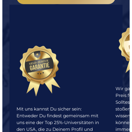
Wir gar
Preis f
Solltes
Mit uns kannst Du sicher sein:
stoßen,
Entweder Du findest gemeinsam mit
wissen
uns eine der Top 25%-Universitäten in
können 
den USA, die zu Deinem Profil und
immer d