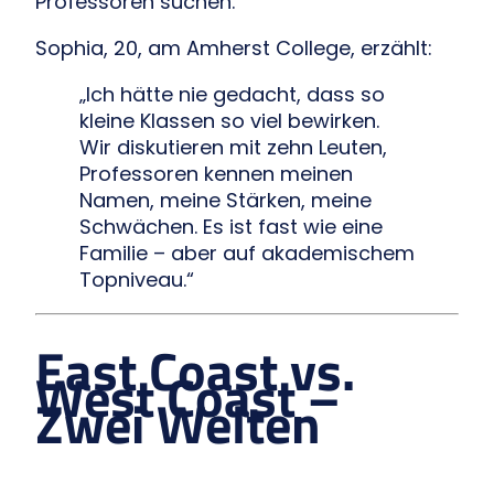
Professoren suchen.
Sophia, 20, am Amherst College, erzählt:
„Ich hätte nie gedacht, dass so
kleine Klassen so viel bewirken.
Wir diskutieren mit zehn Leuten,
Professoren kennen meinen
Namen, meine Stärken, meine
Schwächen. Es ist fast wie eine
Familie – aber auf akademischem
Topniveau.“
East Coast vs.
West Coast –
Zwei Welten