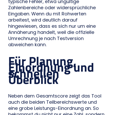
typische Fehler, etwa ungültige
Zahlenbereiche oder widersprüchliche
Eingaben. Wenn du mit Rohwerten
arbeitest, wird deutlich darauf
hingewiesen, dass es sich nur um eine
Annäherung handelt, weil die offizielle
Umrechnung je nach Testversion
abweichen kann.
Für Planung,
Einordnung und
schnellen
Überblick
Neben dem Gesamtscore zeigt das Tool
auch die beiden Teilbereichswerte und
eine grobe Leistungs-Einordnung an. So
bekommst du nicht nur eine Zahl, sondern