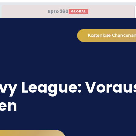
Epro 360
GLOBAL
Kostenlose Chancena
 Ivy League: Vora
ien