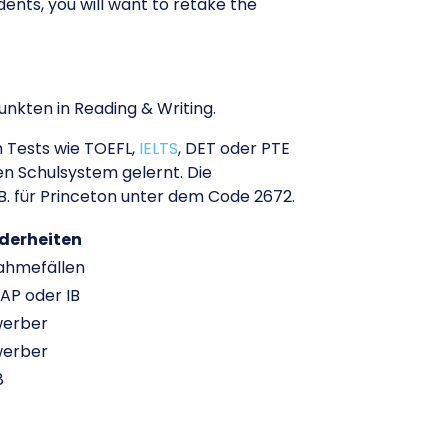
dents, you will want to retake the
nkten in Reading & Writing.
 Tests wie TOEFL,
IELTS
, DET oder PTE
en Schulsystem gelernt. Die
B. für Princeton unter dem Code 2672.
derheiten
nahmefällen
 AP oder IB
werber
werber
8