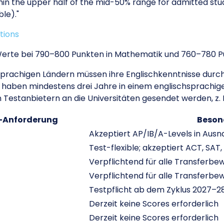
ithin the upper half of the mid-50% range for admitted stu
le)."
tions
Werte bei 790–800 Punkten in Mathematik und 760–780 Pu
prachigen Ländern müssen ihre Englischkenntnisse durch
e haben mindestens drei Jahre in einem englischsprachig
Testanbietern an die Universitäten gesendet werden, z. 
-Anforderung
Beson
Akzeptiert AP/IB/A-Levels in Aus
Test-flexible; akzeptiert ACT, SAT,
Verpflichtend für alle Transferbe
Verpflichtend für alle Transferbe
Testpflicht ab dem Zyklus 2027–2
Derzeit keine Scores erforderlich
Derzeit keine Scores erforderlich