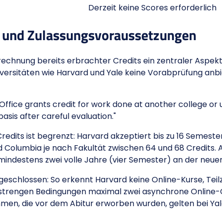
Derzeit keine Scores erforderlich
s und Zulassungsvoraussetzungen
echnung bereits erbrachter Credits ein zentraler Aspekt.
iversitäten wie Harvard und Yale keine Vorabprüfung anb
Office grants credit for work done at another college or 
basis after careful evaluation."
its ist begrenzt: Harvard akzeptiert bis zu 16 Semesterku
 Columbia je nach Fakultät zwischen 64 und 68 Credits. A
indestens zwei volle Jahre (vier Semester) an der neuen 
geschlossen: So erkennt Harvard keine Online-Kurse, Tei
strengen Bedingungen maximal zwei asynchrone Online-C
en, die vor dem Abitur erworben wurden, gelten bei Yale