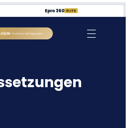
Epro 360
ELITE
nalyse
limitierte Verfügbarkeit
ussetzungen