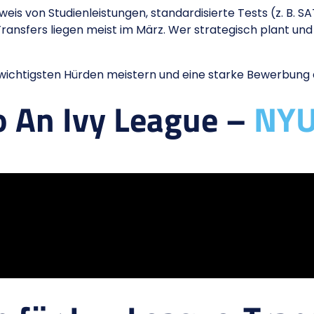
eis von Studienleistungen, standardisierte Tests (z. B. 
ansfers liegen meist im März. Wer strategisch plant und 
e wichtigsten Hürden meistern und eine starke Bewerbung
o An Ivy League –
NY