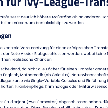
 für Ivy-League-Tran
rsität setzt deutlich höhere Maßstäbe als an anderen Hoch
erfüllen müssen, um berücksichtigt zu werden.
ngen
 zentrale Voraussetzung für einen erfolgreichen Transfer
 der Note A oder B abgeschlossen werden, wobei keine No
ffnen realistische Chancen.
ntscheidend, da nicht alle Fächer für einen Transfer an
ie Englisch, Mathematik (ab Calculus), Naturwissenschaft
agenkurse wie Single-Variable Calculus und Einführung in
haften, Krankenpflege, Kriminologie oder Militärwissens
s Studienjahr (zwei Semester) abgeschlossen haben, dür
its vorweisen. Diese Regelung stellt sicher, dass Transf