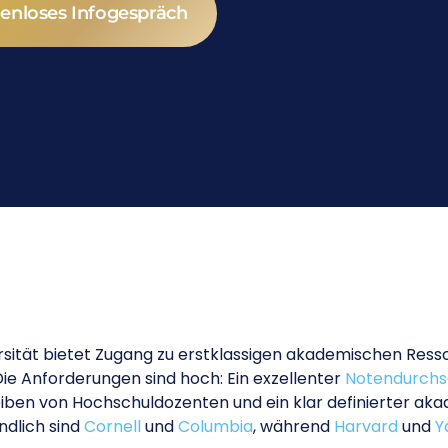
enloses Infogespräch
rsität bietet Zugang zu erstklassigen akademischen Ress
Die Anforderungen sind hoch: Ein exzellenter
Notendurchsc
ben von Hochschuldozenten und ein klar definierter aka
ndlich sind
Cornell
und
Columbia
, während
Harvard
und
Y