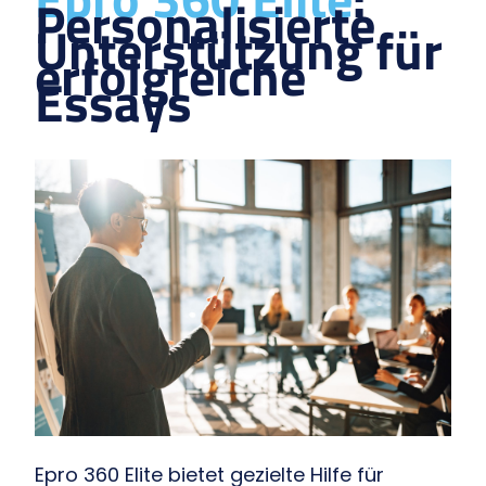
Personalisierte
Unterstützung für
erfolgreiche
Essays
Epro 360 Elite bietet gezielte Hilfe für