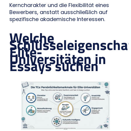
Kerncharakter und die Flexibilität eines
Bewerbers, anstatt ausschließlich auf
spezifische akademische Interessen.
Welche
Schlüsseleigenscha
Elite-
Universitäten in
Essays suchen