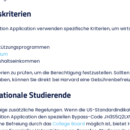
skriterien
on Application verwenden spezifische Kriterien, um wirtsc
rstützungsprogrammen
dium
ushaltseinkommen
terien zu prüfen, um die Berechtigung festzustellen. Sollten 
haben, können Sie direkt bei Harvard eine Gebührenbefre
ationale Studierende
nige zusätzliche Regelungen. Wenn die US-Standardindika
ition Application den speziellen Bypass-Code JH3S5Q2LX9
ine Befreiung durch das
College Board
möglich ist, bietet