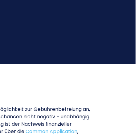
 Möglichkeit zur Gebührenbefreiung an,
ngschancen nicht negativ – unabhängig
 ist der Nachweis finanzieller
er über die
Common Application
,