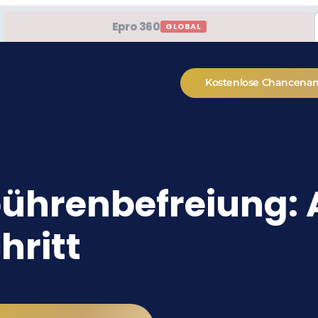
Epro 360
GLOBAL
Kostenlose Chancena
ührenbefreiung: 
hritt