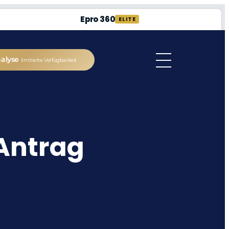
Epro 360
ELITE
nalyse
limitierte Verfügbarkeit
Antrag