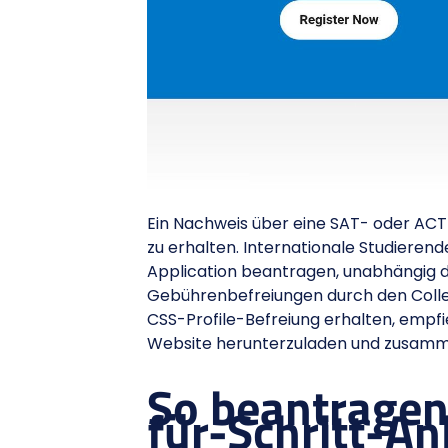
Ein Nachweis über eine SAT- oder ACT
zu erhalten. Internationale Studiere
Application beantragen, unabhängig d
Gebührenbefreiungen durch den Colleg
CSS-Profile-Befreiung erhalten, empfi
Website herunterzuladen und zusamm
So beantragen 
für-Schritt-An