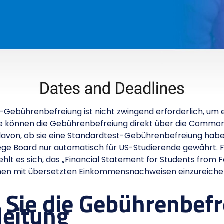
-Gebührenbefreiung ist nicht zwingend erforderlich, um
nde können die Gebührenbefreiung direkt über die Common
avon, ob sie eine Standardtest-Gebührenbefreiung haben
e Board nur automatisch für US-Studierende gewährt. Fa
ehlt es sich, das „Financial Statement for Students from 
en mit übersetzten Einkommensnachweisen einzureiche
Sie die Gebührenbefre
leitung