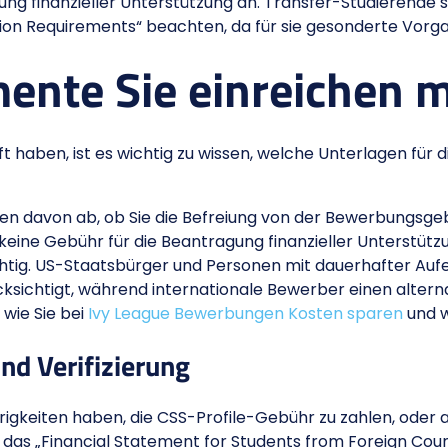
ng finanzieller Unterstützung an. Transfer-Studierende s
ion Requirements“ beachten, da für sie gesonderte Vorg
ente Sie einreichen 
 haben, ist es wichtig zu wissen, welche Unterlagen für 
n davon ab, ob Sie die Befreiung von der Bewerbungsge
ine Gebühr für die Beantragung finanzieller Unterstützun
ichtig. US-Staatsbürger und Personen mit dauerhafter A
sichtigt, während internationale Bewerber einen altern
 wie Sie bei
Ivy League Bewerbungen Kosten sparen
und w
d Verifizierung
erigkeiten haben, die CSS-Profile-Gebühr zu zahlen, oder
das „Financial Statement for Students from Foreign Count