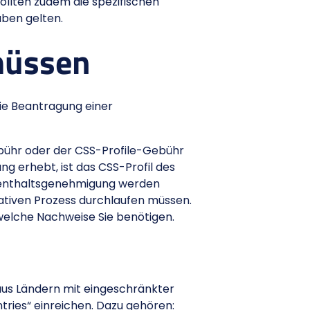
ollten zudem die spezifischen
aben gelten.
müssen
die Beantragung einer
bühr oder der CSS-Profile-Gebühr
g erhebt, ist das CSS-Profil des
ufenthaltsgenehmigung werden
ativen Prozess durchlaufen müssen.
elche Nachweise Sie benötigen.
 aus Ländern mit eingeschränkter
ries“ einreichen. Dazu gehören: