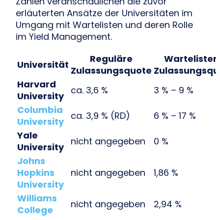
Zahlen veranschaulichen die zuvor
erläuterten Ansätze der Universitäten im
Umgang mit Wartelisten und deren Rolle
im Yield Management.
Reguläre
Wartelisten
Universität
Zulassungsquote
Zulassungsqu
Harvard
ca. 3,6 %
3 % – 9 %
University
Columbia
ca. 3,9 % (RD)
6 % – 17 %
University
Yale
nicht angegeben
0 %
University
Johns
Hopkins
nicht angegeben
1,86 %
University
Williams
nicht angegeben
2,94 %
College