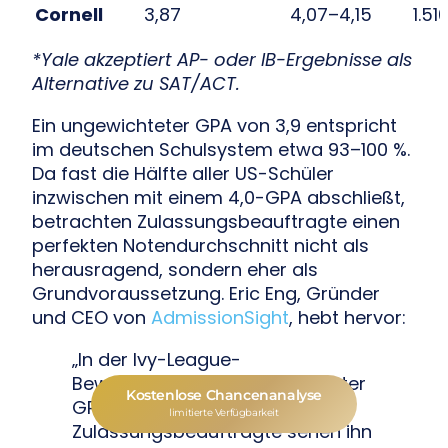
Cornell
3,87
4,07–4,15
1.51
*Yale akzeptiert AP- oder IB-Ergebnisse als
Alternative zu SAT/ACT.
Ein ungewichteter GPA von 3,9 entspricht
im deutschen Schulsystem etwa 93–100 %.
Da fast die Hälfte aller US-Schüler
inzwischen mit einem 4,0-GPA abschließt,
betrachten Zulassungsbeauftragte einen
perfekten Notendurchschnitt nicht als
herausragend, sondern eher als
Grundvoraussetzung. Eric Eng, Gründer
und CEO von
AdmissionSight
, hebt hervor:
„In der Ivy-League-
Bewerbergruppe ist ein perfekter
Kostenlose Chancenanalyse
GPA üblich, ja sogar erwartet.
limitierte Verfügbarkeit
Zulassungsbeauftragte sehen ihn