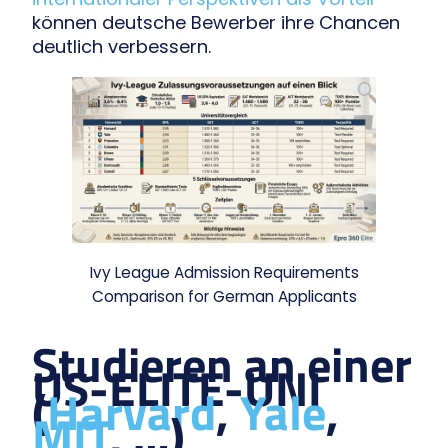
können deutsche Bewerber ihre Chancen
deutlich verbessern.
Ivy League Admission Requirements
Comparison for German Applicants
Studieren an einer
US-ELITE-UNI
(
Harvard
,
Yale
,
MIT
, …)