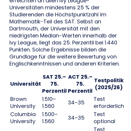
erreichten an allen Ivy League-
Universitäten mindestens 25 % der
Studierenden die Höchstpunktzahl im
Mathematik-Teil des SAT. Selbst an
Dartmouth, der Universität mit den
niedrigsten Median-Werten innerhalb der
Ivy League, liegt das 25. Perzentil bei 1.440
Punkten. Solche Ergebnisse bilden die
Grundlage für die weitere Bewertung von
Englischkenntnissen und anderen Kriterien.
SAT 25.–
ACT 25.–
Testpolitik
Universität
75.
75.
(2025/26)
Perzentil
Perzentil
Brown
1.510–
Test
34–35
University
1.560
erforderlich
Columbia
1.500–
Test
34–35
University
1.560
optional
Test