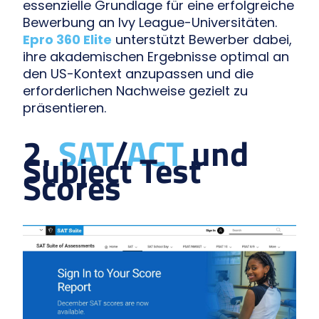
essenzielle Grundlage für eine erfolgreiche
Bewerbung an Ivy League-Universitäten.
Epro 360 Elite
unterstützt Bewerber dabei,
ihre akademischen Ergebnisse optimal an
den US-Kontext anzupassen und die
erforderlichen Nachweise gezielt zu
präsentieren.
2.
SAT
/
ACT
und
Subject Test
Scores