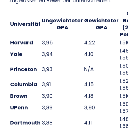
zugelassenen Bewerber unterscheiden.
Ungewichteter
Gewichteter
Be
Universität
GPA
GPA
(2
Per
Harvard
3,95
4,22
1.51
1.4
Yale
3,94
4,10
1.56
1.5
Princeton
3,93
N/A
1.56
1.5
Columbia
3,91
4,15
1.56
Brown
3,90
4,18
1.51
1.5
UPenn
3,89
3,90
1.57
1.4
Dartmouth
3,88
4,11
1.56