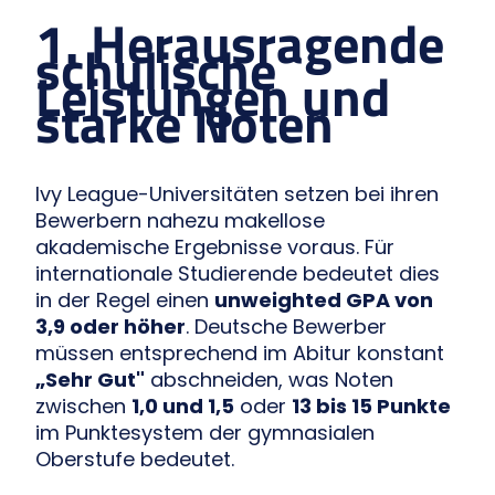
1. Herausragende
schulische
Leistungen und
starke Noten
Ivy League-Universitäten setzen bei ihren
Bewerbern nahezu makellose
akademische Ergebnisse voraus. Für
internationale Studierende bedeutet dies
in der Regel einen
unweighted GPA von
3,9 oder höher
. Deutsche Bewerber
müssen entsprechend im Abitur konstant
„Sehr Gut"
abschneiden, was Noten
zwischen
1,0 und 1,5
oder
13 bis 15 Punkte
im Punktesystem der gymnasialen
Oberstufe bedeutet.