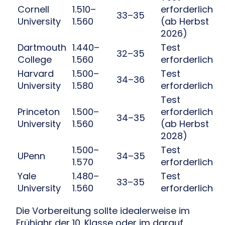
Cornell
1.510–
erforderlich
33–35
University
1.560
(ab Herbst
2026)
Dartmouth
1.440–
Test
32–35
College
1.560
erforderlich
Harvard
1.500–
Test
34–36
University
1.580
erforderlich
Test
Princeton
1.500–
erforderlich
34–35
University
1.560
(ab Herbst
2028)
1.500–
Test
UPenn
34–35
1.570
erforderlich
Yale
1.480–
Test
33–35
University
1.560
erforderlich
Die Vorbereitung sollte idealerweise im
Frühjahr der 10. Klasse oder im darauf